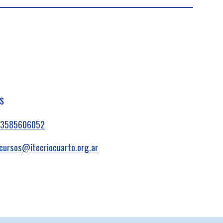
s
:
3585606052
ocursos@itecriocuarto.org.ar