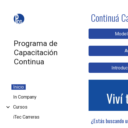
Sk
Continuá
C
Modela
Programa de
Capacitación
A
Continua
Introducc
Inicio
In Company
Cursos
iTec Carreras
¿Estás buscando un