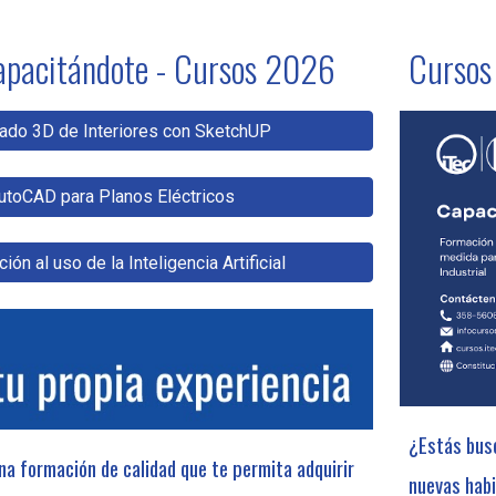
ip to main content
Skip to navigat
apacitándote -
Cursos 2026
Cursos
do 3D de Interiores con SketchUP
utoCAD para Planos Eléctricos
ión al uso de la Inteligencia Artificial
¿Estás busc
a formación de calidad que te permita adquirir
nuevas habi